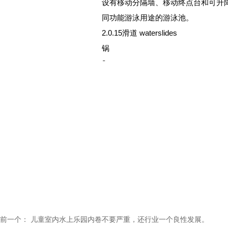
设有移动分隔墙、移动终点台和可升
同功能游泳用途的游泳池。
2.0.15滑道 waterslides
锅
2.
一种供人们从高处通过板槽圆筒或半
闭型螺旋滑道、儿童滑梯和家庭滑梯
2.0.16润滑水 ride ' s water ( lubricating
为防止游乐的人们从滑道向下滑行时
在滑道（梯）表面保持有一定厚度、
2.0.17循环净化水系统 circulation water
将使用过的游泳池的池水，经过管道
池水得到澄清并达到卫生标准后，再
2.0.18游泳负荷 bathing load
指任何时间内游泳池内为保证游泳者
前一个：
儿童室内水上乐园内卷不要严重，还行业一个良性发展。