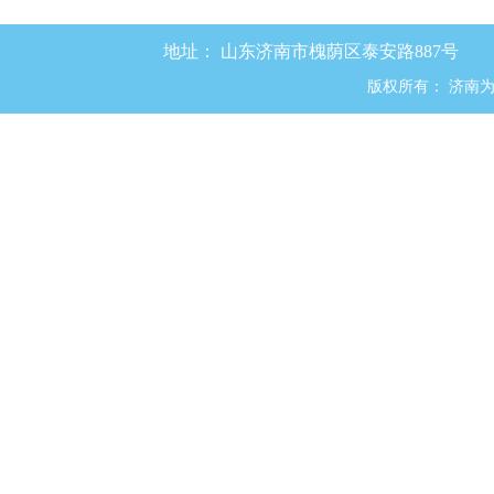
2.0.19池水循环方式 pool water circulati
为保证游泳池的进水水流均匀分布，
地址：
山东济南市槐荫区泰安路887号
毒剂均匀一致而设计的进水与回水的
版权所有：
济南
2.0.20功能性循环给水系统 sub - cycle 
为满足水上游乐池中润滑滑道、推动
的需要，利用已净化的池水作为原水
2.0.21．顺流式循环方式 pool water series
游泳池的全部循环水量，经设在池子
送回池内继续使用的水流组织方式。
2.0.22逆流式循环方式 pool water reverse
游泳池的全部循环水量，经设在池底
回池内继续使用的水流组织方式。
2.0.23混合流式循环方式 pool water comb
游泳池全部循环水60%~70％的水