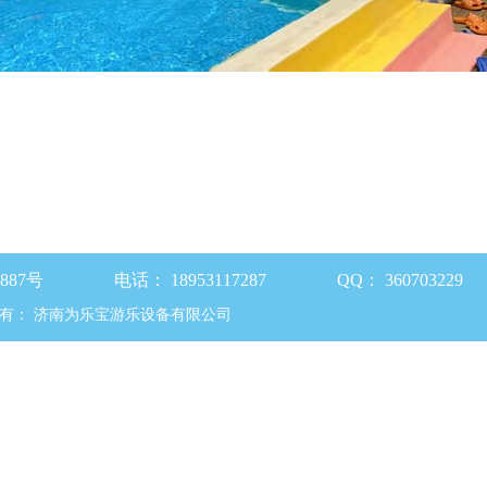
87号
电话：
18953117287
QQ：
360703229
有：
济南为乐宝游乐设备有限公司